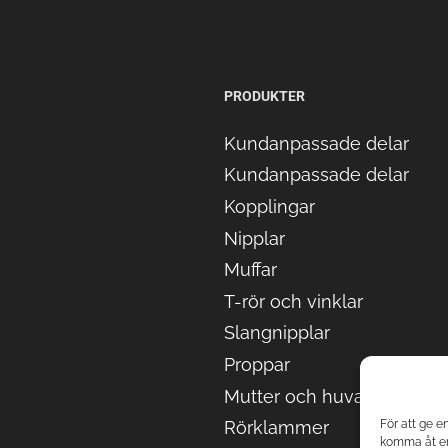
PRODUKTER
Kundanpassade delar
Kundanpassade delar
Kopplingar
Nipplar
Muffar
T-rör och vinklar
Slangnipplar
Proppar
Mutter och huvar
För att ge e
Rörklammer
komma åt en