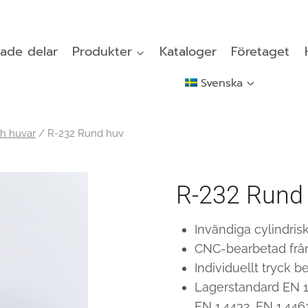
ade delar
Produkter
Kataloger
Företaget
Svenska
h huvar
/
R-232 Rund huv
R-232 Rund
Invändiga cylindris
CNC-bearbetad från
Individuellt tryck 
Lagerstandard EN 1.
EN 1.4432, EN 1.446