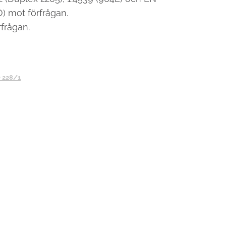
) mot förfrågan.
frågan.
 228/1