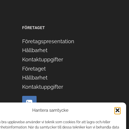
FÖRETAGET
Företagspresentation
Hållbarhet
Kontaktuppgifter
Företaget
Hållbarhet
Kontaktuppgifter
Hantera samtycke
n bra upplevelse använder vi teknik som cookies för att lagra och/eller
hetsinformation. När du samtycker till dessa tekniker kan vi behandla data