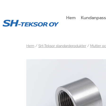
Skip
to
content
Hem
Kundanpass
Hem
/
SH-Teksor standardprodukter
/
Mutter oc