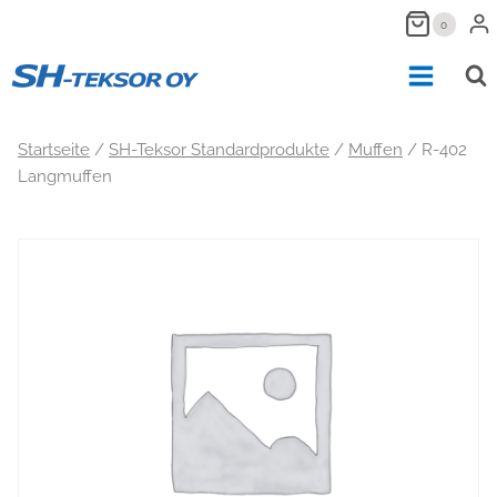
Zum
0
Inhalt
springen
Startseite
/
SH-Teksor Standardprodukte
/
Muffen
/
R-402
Langmuffen