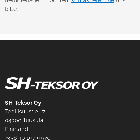
herunterladen möchten,
kontaktieren Sie
uns
bitte.
SH-Teksor Oy
Teollisuustie 17
04300 Tuusula
Finnland
+
358 40 197 9970